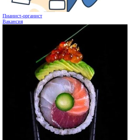
Пианист-органист
Вакансия