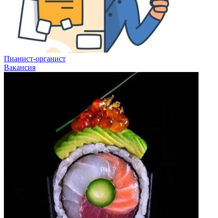
Пианист-органист
Вакансия